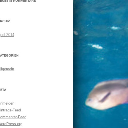
EUESTE KOMMENTARE
RCHIV
pril 2014
ATEGORIEN
llgemein
ETA
nmelden
intrags-Feed
ommentar-Feed
ordPress.org