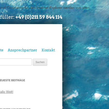
ional Comments für den Internet Explorer werden von allen
füller:
+49 (0)211 59 844 114
te
Ansprechpartner
Kontakt
uchen
ach:
EUESTE BEITRÄGE
allo Welt!