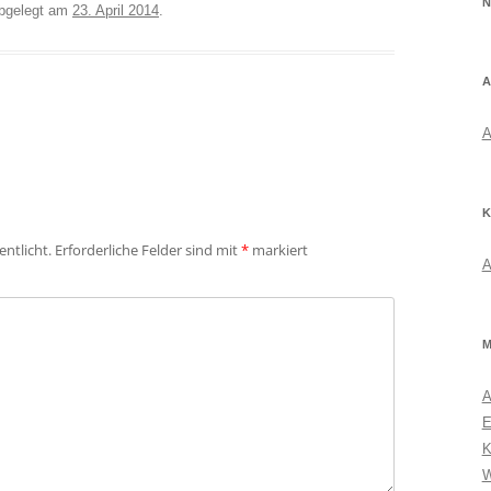
N
bgelegt am
23. April 2014
.
A
A
K
entlicht.
Erforderliche Felder sind mit
*
markiert
A
M
A
E
K
W