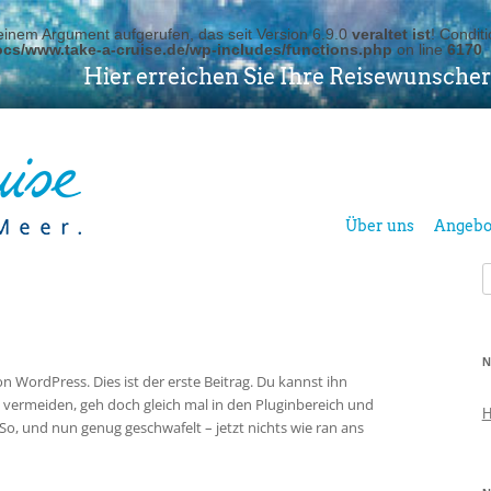
inem Argument aufgerufen, das seit Version 6.9.0
veraltet ist
! Condit
cs/www.take-a-cruise.de/wp-includes/functions.php
on line
6170
Hier erreichen Sie Ihre Reisewunscher
Über uns
Angebo
S
n
N
WordPress. Dies ist der erste Beitrag. Du kannst ihn
vermeiden, geh doch gleich mal in den Pluginbereich und
H
So, und nun genug geschwafelt – jetzt nichts wie ran ans