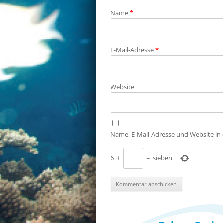
Name
*
E-Mail-Adresse
*
Website
Name, E-Mail-Adresse und Website in
6
+
=
sieben