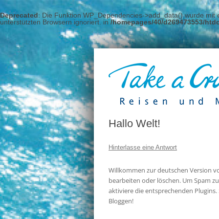
Deprecated
: Die Funktion WP_Dependencies->add_data() wurde mit e
unterstützten Browsern ignoriert. in
/homepages/40/d269473553/htdo
Hallo Welt!
Hinterlasse eine Antwort
Willkommen zur deutschen Version von 
bearbeiten oder löschen. Um Spam zu 
aktiviere die entsprechenden Plugins. 
Bloggen!