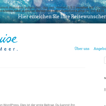
inem Argument aufgerufen, das seit Version 6.9.0
veraltet ist
! Condit
cs/www.take-a-cruise.de/wp-includes/functions.php
on line
6170
Hier erreichen Sie Ihre Reisewunscher
Über uns
Angebo
S
n
N
H
WordPress. Dies ist der erste Beitrag. Du kannst ihn