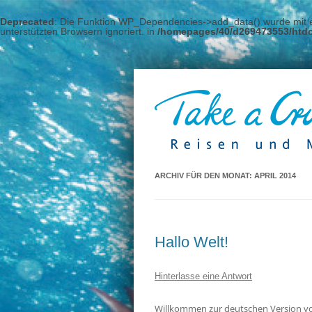
Deprecated
: Die Funktion WP_Dependencies->add_data() wurde mit e
unterstützten Browsern ignoriert. in
/homepages/40/d269473553/htdo
ARCHIV FÜR DEN MONAT:
APRIL 2014
Hallo Welt!
Hinterlasse eine Antwort
Willkommen zur deutschen Version von 