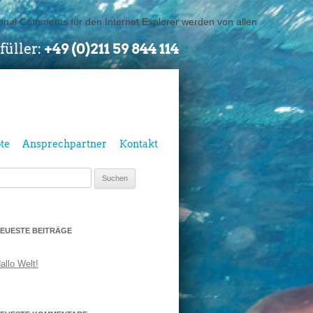
ional Comments für den Internet Explorer werden von allen
füller:
+49 (0)211 59 844 114
te
Ansprechpartner
Kontakt
uchen
ach:
EUESTE BEITRÄGE
allo Welt!