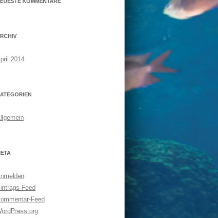
EUESTE KOMMENTARE
RCHIV
pril 2014
ATEGORIEN
llgemein
ETA
nmelden
intrags-Feed
ommentar-Feed
ordPress.org