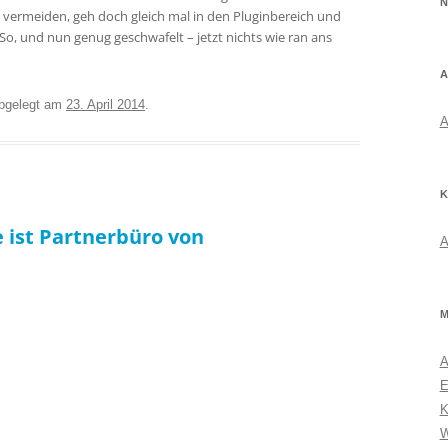
N
vermeiden, geh doch gleich mal in den Pluginbereich und
So, und nun genug geschwafelt – jetzt nichts wie ran ans
A
bgelegt am
23. April 2014
.
A
K
e ist Partnerbüro von
A
M
A
E
K
W