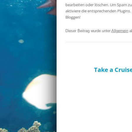
bearbeiten oder löschen. Um Spam zu 
aktiviere die entsprechenden Plugins. 
Bloggen!
Dieser Beitrag wurde unter
Allgemein
a
Take a Cruis